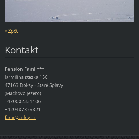
« Zpět
Kontakt
Pension Fami ***
Jarmilina stezka 158
47163 Doksy - Staré Splavy
(Máchovo jezero)
+420602331106
+420487873321
fami@vol
ny.cz