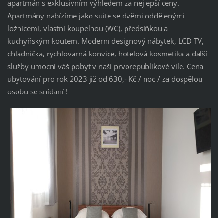
apartmán s exklusivním výhledem za nejlepší ceny.
Apartmány nabízíme jako suite se dvěmi oddělenými
ložnicemi, vlastní koupelnou (WC), předsíňkou a
kuchyňským koutem. Moderní designový nábytek, LCD TV,
chladnička, rychlovarná konvice, hotelová kosmetika a další
služby umocní váš pobyt v naší prvorepublikové vile. Cena
ubytování pro rok 2023 již od 630,- Kč / noc / za dospělou
osobu se snídaní !