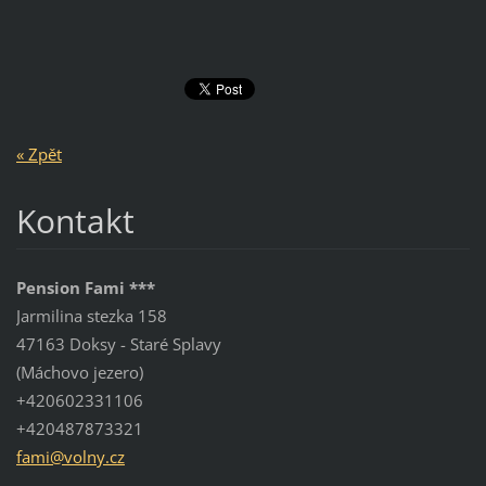
« Zpět
Kontakt
Pension Fami ***
Jarmilina stezka 158
47163 Doksy - Staré Splavy
(Máchovo jezero)
+420602331106
+420487873321
fami@vol
ny.cz